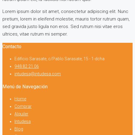
Lorem ipsum dolor sit amet, consectetur adipiscing elit. Nunc
pretium, lorem in eleifend molestie, mauris tortor rutrum quam,
sed gravida justo ligula non eros. Sed rutrum nisi vitae eros
ultrices, vitae rutrum mi semper.
Contacto
Edificio Sarasate, c/Pablo Sarasate, 15 - 1-dcha
948 82 21 06
intudesa@intudesa.com
Menú de Navegación
Home
Comprar
Alquiler
Intudesa
Blog