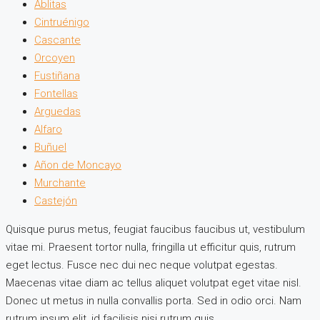
Ablitas
Cintruénigo
Cascante
Orcoyen
Fustiñana
Fontellas
Arguedas
Alfaro
Buñuel
Añon de Moncayo
Murchante
Castejón
Quisque purus metus, feugiat faucibus faucibus ut, vestibulum
vitae mi. Praesent tortor nulla, fringilla ut efficitur quis, rutrum
eget lectus. Fusce nec dui nec neque volutpat egestas.
Maecenas vitae diam ac tellus aliquet volutpat eget vitae nisl.
Donec ut metus in nulla convallis porta. Sed in odio orci. Nam
rutrum ipsum elit, id facilisis nisi rutrum quis.