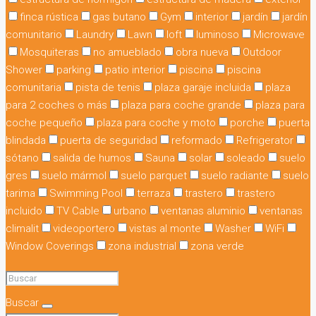
finca rústica
gas butano
Gym
interior
jardín
jardín
comunitario
Laundry
Lawn
loft
luminoso
Microwave
Mosquiteras
no amueblado
obra nueva
Outdoor
Shower
parking
patio interior
piscina
piscina
comunitaria
pista de tenis
plaza garaje incluida
plaza
para 2 coches o más
plaza para coche grande
plaza para
coche pequeño
plaza para coche y moto
porche
puerta
blindada
puerta de seguridad
reformado
Refrigerator
sótano
salida de humos
Sauna
solar
soleado
suelo
gres
suelo mármol
suelo parquet
suelo radiante
suelo
tarima
Swimming Pool
terraza
trastero
trastero
incluido
TV Cable
urbano
ventanas aluminio
ventanas
climalit
videoportero
vistas al monte
Washer
WiFi
Window Coverings
zona industrial
zona verde
Buscar