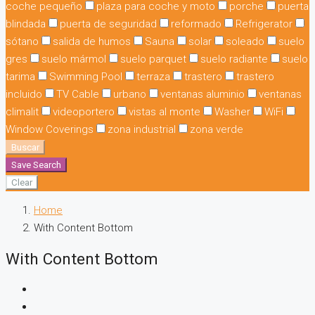
coche pequeño
plaza para coche y moto
porche
puerta
blindada
puerta de seguridad
reformado
Refrigerator
sótano
salida de humos
Sauna
solar
soleado
suelo
gres
suelo mármol
suelo parquet
suelo radiante
suelo
tarima
Swimming Pool
terraza
trastero
trastero
incluido
TV Cable
urbano
ventanas aluminio
ventanas
climalit
videoportero
vistas al monte
Washer
WiFi
Window Coverings
zona industrial
zona verde
Buscar
Save Search
Clear
Home
With Content Bottom
With Content Bottom