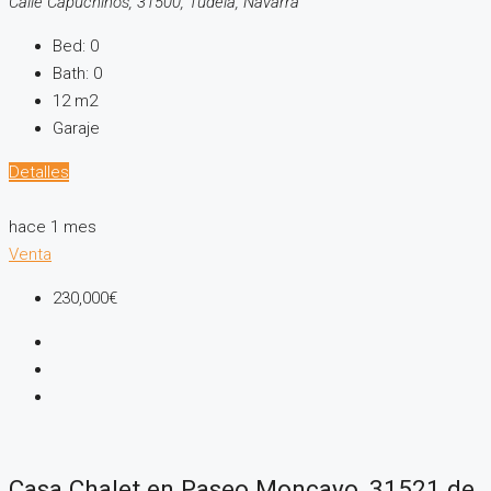
Calle Capuchinos, 31500, Tudela, Navarra
Bed:
0
Bath:
0
12
m2
Garaje
Detalles
hace 1 mes
Venta
230,000€
Casa Chalet en Paseo Moncayo, 31521 de