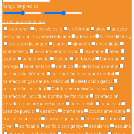
Rango de precios
Otras características
a estrenar
a pie de calle
a reformar
ático
acceso
personas con movilidad reducida
adosado
Air Conditioning
aire acondicionado
alarma
almacén
amueblado
apartamento
armarios empotrados
ascensor
aseo
azotea
baño privado
balcón
barbacoa
Barbeque
bodega
buen estado
céntrico
calefacción central
calefacción eléctrica
calefacción gas natural central
calefacción gas natural individual
calefacción gasoil
calefacción individual
Calefacción individual gasoil
calefacción individual: bomba de frío/calor
calefacción
individual: gas propano/butano
cama doble
casa baja
casa de pueblo
caserón
chimenea
cocina americana
cocina amueblada
cocina equipada
dúplex
diáfano
Dryer
edificable
edificio con garaje
escaleras
esquina
estructura de hormigón
estructura de madera
exterior