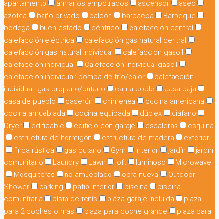
apartamento
armarios empotrados
ascensor
aseo
azotea
baño privado
balcón
barbacoa
Barbeque
bodega
buen estado
céntrico
calefacción central
calefacción eléctrica
calefacción gas natural central
calefacción gas natural individual
calefacción gasoil
calefacción individual
Calefacción individual gasoil
calefacción individual: bomba de frío/calor
calefacción
individual: gas propano/butano
cama doble
casa baja
casa de pueblo
caserón
chimenea
cocina americana
cocina amueblada
cocina equipada
dúplex
diáfano
Dryer
edificable
edificio con garaje
escaleras
esquina
estructura de hormigón
estructura de madera
exterior
finca rústica
gas butano
Gym
interior
jardín
jardín
comunitario
Laundry
Lawn
loft
luminoso
Microwave
Mosquiteras
no amueblado
obra nueva
Outdoor
Shower
parking
patio interior
piscina
piscina
comunitaria
pista de tenis
plaza garaje incluida
plaza
para 2 coches o más
plaza para coche grande
plaza para