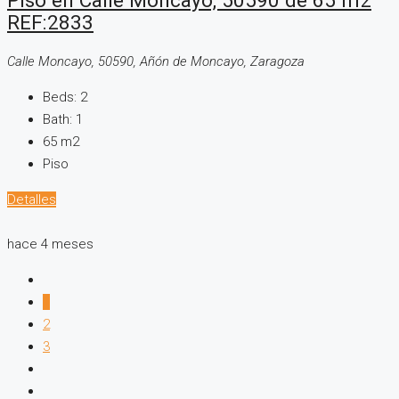
Piso en Calle Moncayo, 50590 de 65 m2
REF:2833
Calle Moncayo, 50590, Añón de Moncayo, Zaragoza
Beds:
2
Bath:
1
65
m2
Piso
Detalles
hace 4 meses
1
2
3