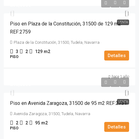
280,000€
VENTA
Piso en Plaza de la Constitución, 31500 de 129 m2
REF:2759
Plaza de la Constitución, 31500, Tudela, Navarra
3
2
129
m2
Detalles
PISO
hace 1 año
240,000€
VENTA
Piso en Avenida Zaragoza, 31500 de 95 m2 REF:2731
Avenida Zaragoza, 31500, Tudela, Navarra
2
2
95
m2
Detalles
PISO