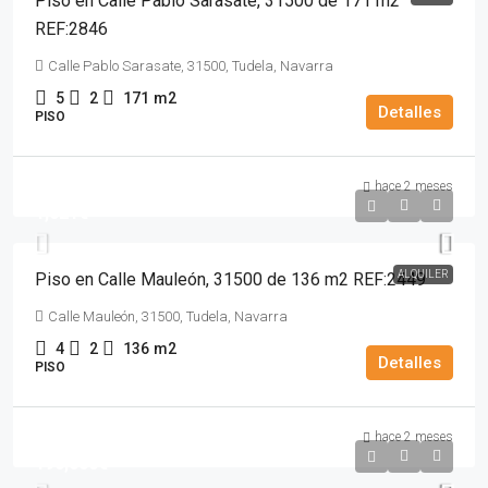
Piso en Calle Pablo Sarasate, 31500 de 171 m2
REF:2846
Calle Pablo Sarasate, 31500, Tudela, Navarra
5
2
171
m2
Detalles
PISO
hace 2 meses
1,021€
ALQUILER
Piso en Calle Mauleón, 31500 de 136 m2 REF:2449
Calle Mauleón, 31500, Tudela, Navarra
4
2
136
m2
Detalles
PISO
hace 2 meses
190,000€