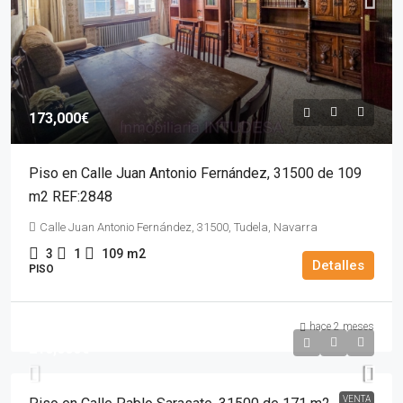
173,000€
Piso en Calle Juan Antonio Fernández, 31500 de 109
m2 REF:2848
Calle Juan Antonio Fernández, 31500, Tudela, Navarra
3
1
109
m2
Detalles
PISO
hace 2 meses
210,000€
VENTA