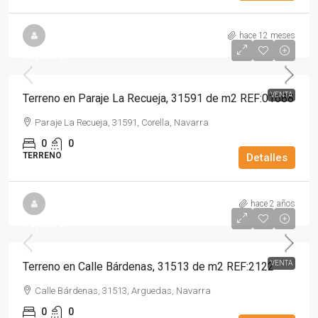
hace 12 meses
75,000€
VENTA
Terreno en Paraje La Recueja, 31591 de m2 REF:01688
Paraje La Recueja, 31591, Corella, Navarra
0
0
TERRENO
Detalles
hace 2 años
76,000€
VENTA
Terreno en Calle Bárdenas, 31513 de m2 REF:2122
Calle Bárdenas, 31513, Arguedas, Navarra
0
0