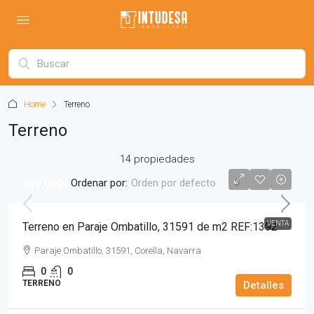
Home
Terreno
Terreno
14 propiedades
Ordenar por:
Orden por defecto
147,000€
VENTA
Terreno en Paraje Ombatillo, 31591 de m2 REF:1392
Paraje Ombatillo, 31591, Corella, Navarra
0
0
TERRENO
Detalles