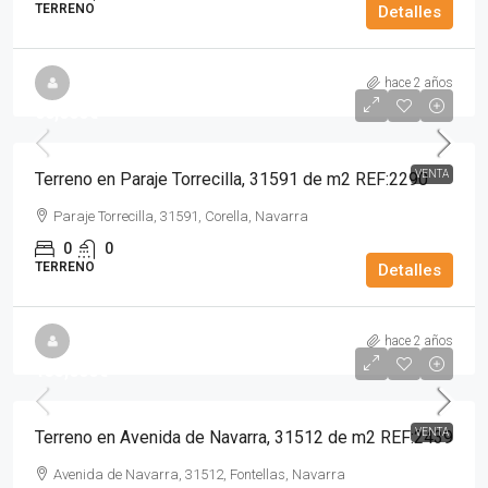
TERRENO
Detalles
hace 2 años
60,000€
VENTA
Terreno en Paraje Torrecilla, 31591 de m2 REF:2290
Paraje Torrecilla, 31591, Corella, Navarra
0
0
TERRENO
Detalles
hace 2 años
135,000€
VENTA
Terreno en Avenida de Navarra, 31512 de m2 REF:2439
Avenida de Navarra, 31512, Fontellas, Navarra