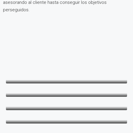
asesorando al cliente hasta conseguir los objetivos
perseguidos.
David Malo
Fran Malo
Lorena Antón
Paula Martínez
Ana Ibáñez