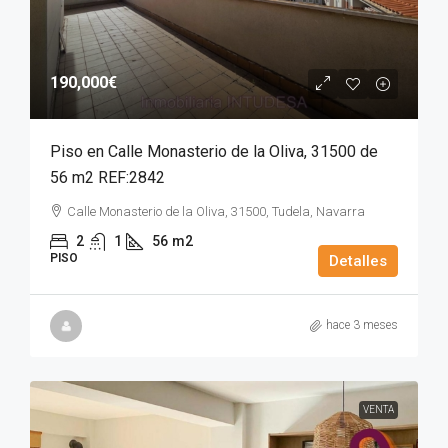
190,000€
Piso en Calle Monasterio de la Oliva, 31500 de
56 m2 REF:2842
Calle Monasterio de la Oliva, 31500, Tudela, Navarra
2
1
56
m2
PISO
Detalles
hace 3 meses
VENTA