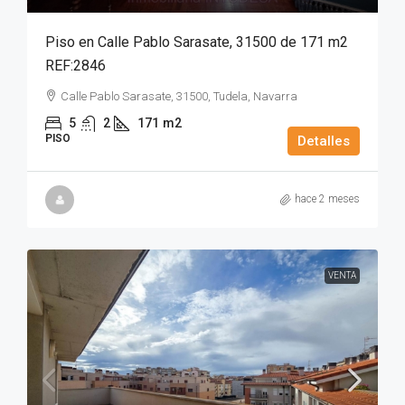
Piso en Calle Pablo Sarasate, 31500 de 171 m2
REF:2846
Calle Pablo Sarasate, 31500, Tudela, Navarra
5
2
171
m2
PISO
Detalles
hace 2 meses
VENTA