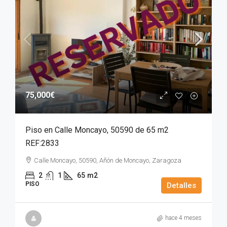
75,000€
Piso en Calle Moncayo, 50590 de 65 m2
REF:2833
Calle Moncayo, 50590, Añón de Moncayo, Zaragoza
2
1
65
m2
PISO
Detalles
hace 4 meses