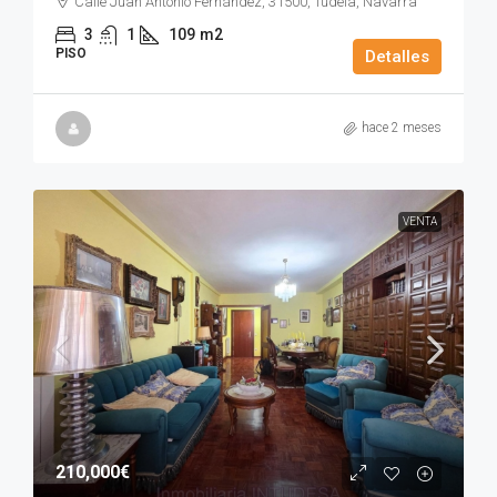
Calle Juan Antonio Fernández, 31500, Tudela, Navarra
3
1
109
m2
PISO
Detalles
hace 2 meses
VENTA
210,000€