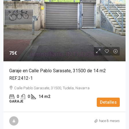
75€
Garaje en Calle Pablo Sarasate, 31500 de 14 m2
REF:2412-1
Calle Pablo Sarasate, 31500, Tudela, Navarra
0
0
14
m2
GARAJE
Detalles
hace 8 meses