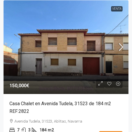
VENTA
150,000€
Casa Chalet en Avenida Tudela, 31523 de 184 m2
REF:2822
Avenida Tudela, 31523, Ablitas, Navarra
7
3
184
m2