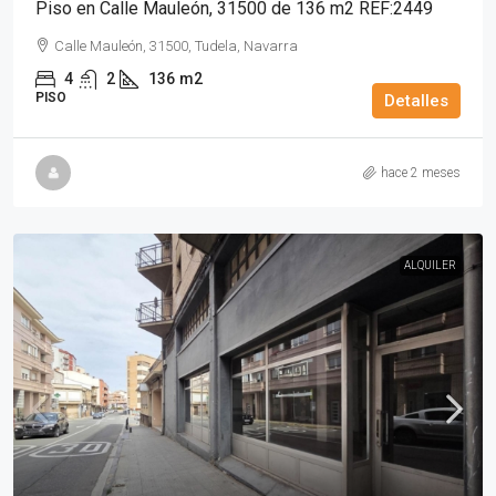
Piso en Calle Mauleón, 31500 de 136 m2 REF:2449
Calle Mauleón, 31500, Tudela, Navarra
4
2
136
m2
PISO
Detalles
hace 2 meses
ALQUILER