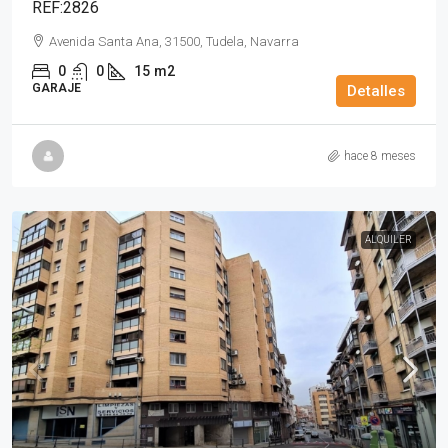
REF:2826
Avenida Santa Ana, 31500, Tudela, Navarra
0
0
15
m2
GARAJE
Detalles
hace 8 meses
ALQUILER