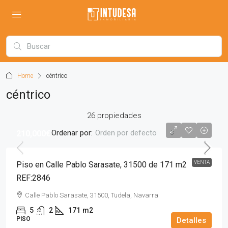
Home
céntrico
céntrico
26 propiedades
Ordenar por:
Orden por defecto
210,000€
VENTA
Piso en Calle Pablo Sarasate, 31500 de 171 m2
REF:2846
Calle Pablo Sarasate, 31500, Tudela, Navarra
5
2
171
m2
PISO
Detalles