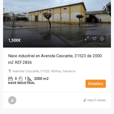
1,500€
Nave industrial en Avenida Cascante, 31523 de 2000
m2 REF:2836
Avenida Cascante, 31523, Ablitas, Navarra
0
1
2000
m2
NAVE INDUSTRIAL
Detalles
hace 5 meses