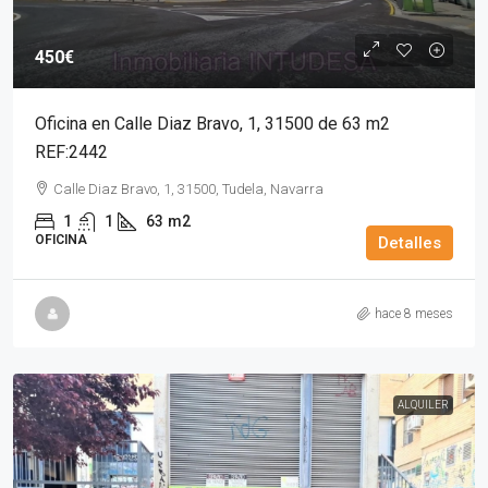
450€
Oficina en Calle Diaz Bravo, 1, 31500 de 63 m2
REF:2442
Calle Diaz Bravo, 1, 31500, Tudela, Navarra
1
1
63
m2
OFICINA
Detalles
hace 8 meses
ALQUILER