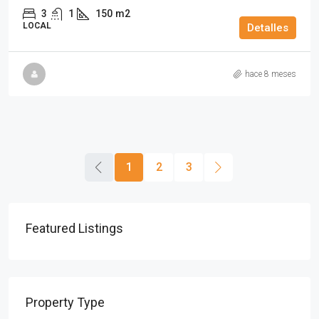
3
1
150
m2
LOCAL
Detalles
hace 8 meses
1
2
3
Featured Listings
Property Type