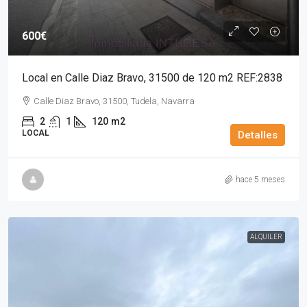
600€
Local en Calle Diaz Bravo, 31500 de 120 m2 REF:2838
Calle Diaz Bravo, 31500, Tudela, Navarra
2
1
120
m2
LOCAL
Detalles
hace 5 meses
ALQUILER