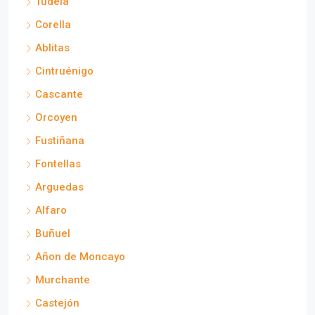
Tudela
Corella
Ablitas
Cintruénigo
Cascante
Orcoyen
Fustiñana
Fontellas
Arguedas
Alfaro
Buñuel
Añon de Moncayo
Murchante
Castejón