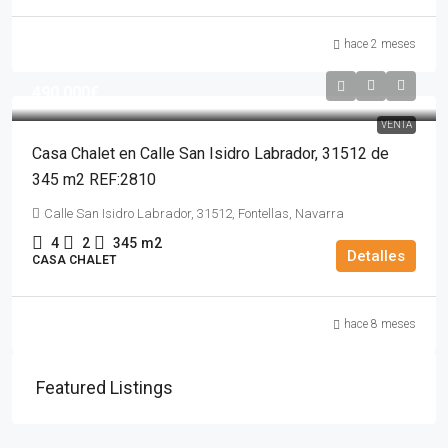
hace 2 meses
490,000€
VENTA
Casa Chalet en Calle San Isidro Labrador, 31512 de
345 m2 REF:2810
Calle San Isidro Labrador, 31512, Fontellas, Navarra
4
2
345
m2
Detalles
CASA CHALET
hace 8 meses
Featured Listings