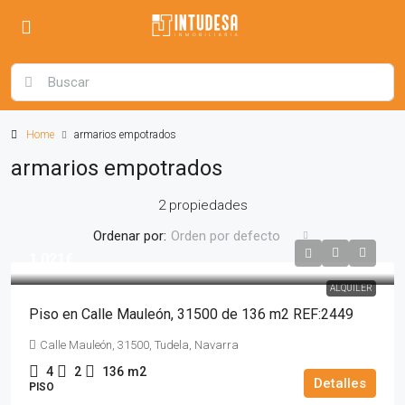
Home
armarios empotrados
armarios empotrados
2 propiedades
Ordenar por:
Orden por defecto
1,021€
ALQUILER
Piso en Calle Mauleón, 31500 de 136 m2 REF:2449
Calle Mauleón, 31500, Tudela, Navarra
4
2
136
m2
Detalles
PISO