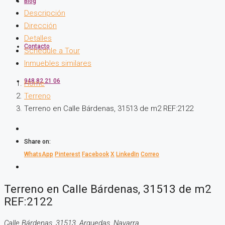
Blog
Descripción
Dirección
Detalles
Contacto
Schedule a Tour
Inmuebles similares
948 82 21 06
Home
Terreno
Terreno en Calle Bárdenas, 31513 de m2 REF:2122
Share on:
WhatsApp
Pinterest
Facebook
X
LinkedIn
Correo
Terreno en Calle Bárdenas, 31513 de m2
REF:2122
Calle Bárdenas, 31513, Arguedas, Navarra