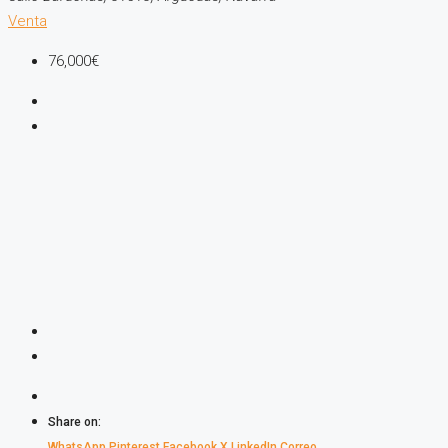
Venta
76,000€
Share on:
WhatsApp
Pinterest
Facebook
X
LinkedIn
Correo