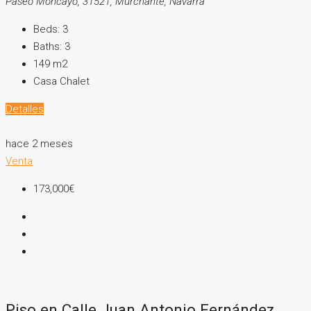
Paseo Moncayo, 31521, Murchante, Navarra
Beds:
3
Baths:
3
149
m2
Casa Chalet
Detalles
hace 2 meses
Venta
173,000€
Piso en Calle Juan Antonio Fernández,