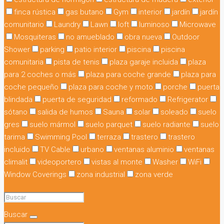
finca rústica
gas butano
Gym
interior
jardín
jardín
comunitario
Laundry
Lawn
loft
luminoso
Microwave
Mosquiteras
no amueblado
obra nueva
Outdoor
Shower
parking
patio interior
piscina
piscina
comunitaria
pista de tenis
plaza garaje incluida
plaza
para 2 coches o más
plaza para coche grande
plaza para
coche pequeño
plaza para coche y moto
porche
puerta
blindada
puerta de seguridad
reformado
Refrigerator
sótano
salida de humos
Sauna
solar
soleado
suelo
gres
suelo mármol
suelo parquet
suelo radiante
suelo
tarima
Swimming Pool
terraza
trastero
trastero
incluido
TV Cable
urbano
ventanas aluminio
ventanas
climalit
videoportero
vistas al monte
Washer
WiFi
Window Coverings
zona industrial
zona verde
Buscar