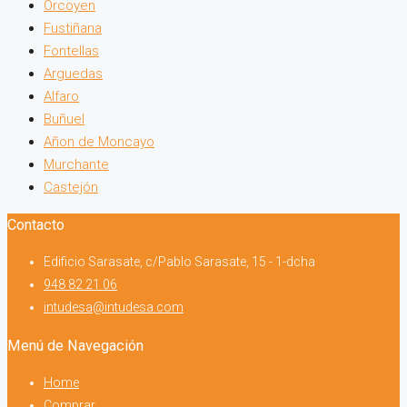
Orcoyen
Fustiñana
Fontellas
Arguedas
Alfaro
Buñuel
Añon de Moncayo
Murchante
Castejón
Contacto
Edificio Sarasate, c/Pablo Sarasate, 15 - 1-dcha
948 82 21 06
intudesa@intudesa.com
Menú de Navegación
Home
Comprar