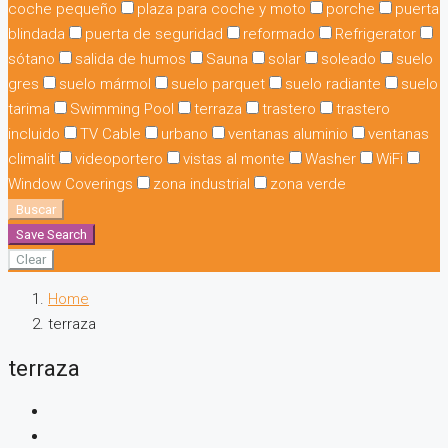
coche pequeño
plaza para coche y moto
porche
puerta
blindada
puerta de seguridad
reformado
Refrigerator
sótano
salida de humos
Sauna
solar
soleado
suelo
gres
suelo mármol
suelo parquet
suelo radiante
suelo
tarima
Swimming Pool
terraza
trastero
trastero
incluido
TV Cable
urbano
ventanas aluminio
ventanas
climalit
videoportero
vistas al monte
Washer
WiFi
Window Coverings
zona industrial
zona verde
Buscar
Save Search
Clear
Home
terraza
terraza