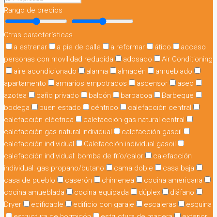
Rango de precios
Otras características
a estrenar
a pie de calle
a reformar
ático
acceso
personas con movilidad reducida
adosado
Air Conditioning
aire acondicionado
alarma
almacén
amueblado
apartamento
armarios empotrados
ascensor
aseo
azotea
baño privado
balcón
barbacoa
Barbeque
bodega
buen estado
céntrico
calefacción central
calefacción eléctrica
calefacción gas natural central
calefacción gas natural individual
calefacción gasoil
calefacción individual
Calefacción individual gasoil
calefacción individual: bomba de frío/calor
calefacción
individual: gas propano/butano
cama doble
casa baja
casa de pueblo
caserón
chimenea
cocina americana
cocina amueblada
cocina equipada
dúplex
diáfano
Dryer
edificable
edificio con garaje
escaleras
esquina
estructura de hormigón
estructura de madera
exterior