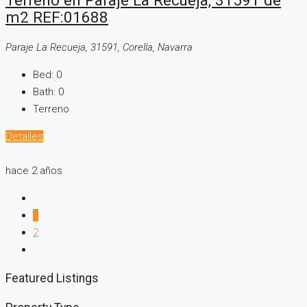
Terreno en Paraje La Recueja, 31591 de
m2 REF:01688
Paraje La Recueja, 31591, Corella, Navarra
Bed:
0
Bath:
0
Terreno
Detalles
hace 2 años
1
2
Featured Listings