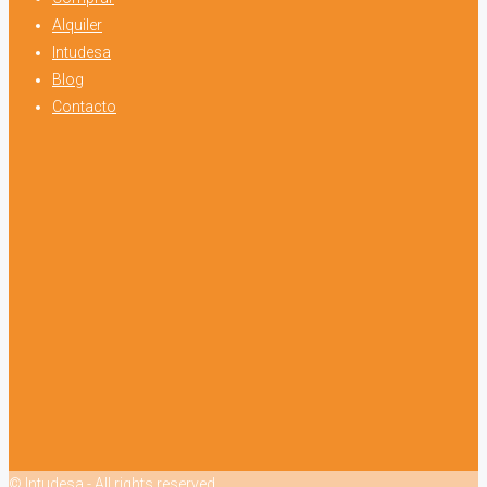
Alquiler
Intudesa
Blog
Contacto
© Intudesa - All rights reserved