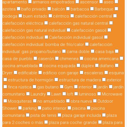
apartamento
armarios empotrados
ascensor
aseo
azotea
baño privado
balcón
barbacoa
Barbeque
bodega
buen estado
céntrico
calefacción central
calefacción eléctrica
calefacción gas natural central
calefacción gas natural individual
calefacción gasoil
calefacción individual
Calefacción individual gasoil
calefacción individual: bomba de frío/calor
calefacción
individual: gas propano/butano
cama doble
casa baja
casa de pueblo
caserón
chimenea
cocina americana
cocina amueblada
cocina equipada
dúplex
diáfano
Dryer
edificable
edificio con garaje
escaleras
esquina
estructura de hormigón
estructura de madera
exterior
finca rústica
gas butano
Gym
interior
jardín
jardín
comunitario
Laundry
Lawn
loft
luminoso
Microwave
Mosquiteras
no amueblado
obra nueva
Outdoor
Shower
parking
patio interior
piscina
piscina
comunitaria
pista de tenis
plaza garaje incluida
plaza
para 2 coches o más
plaza para coche grande
plaza para