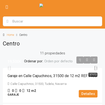
Home
Centro
Centro
11 propiedades
Ordenar por:
Orden por defecto
19,500€
VENTA
Garaje en Calle Capuchinos, 31500 de 12 m2 REF:1460
Calle Capuchinos, 31500, Tudela, Navarra
0
0
12
m2
Detalles
GARAJE