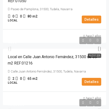
REF:01050
Paseo de Pamplona, 31500, Tudela, Navarra
0
0
80
m2
Detalles
LOCAL
hace 2 años
600€
ALQUILER
Local en Calle Juan Antonio Fernández, 31500 de 65
m2 REF:01216
Calle Juan Antonio Fernández, 31500, Tudela, Navarra
2
0
65
m2
Detalles
LOCAL
hace 2 años
155,000€