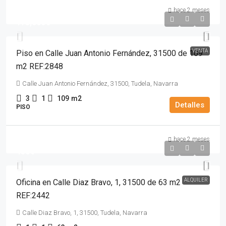
hace 2 meses
173,000€
VENTA
Piso en Calle Juan Antonio Fernández, 31500 de 109
m2 REF:2848
Calle Juan Antonio Fernández, 31500, Tudela, Navarra
3
1
109
m2
Detalles
PISO
hace 2 meses
450€
ALQUILER
Oficina en Calle Diaz Bravo, 1, 31500 de 63 m2
REF:2442
Calle Diaz Bravo, 1, 31500, Tudela, Navarra