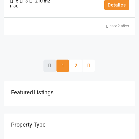
5
3
210
m2
Detalles
PISO
hace 2 años
1
2
Featured Listings
Property Type