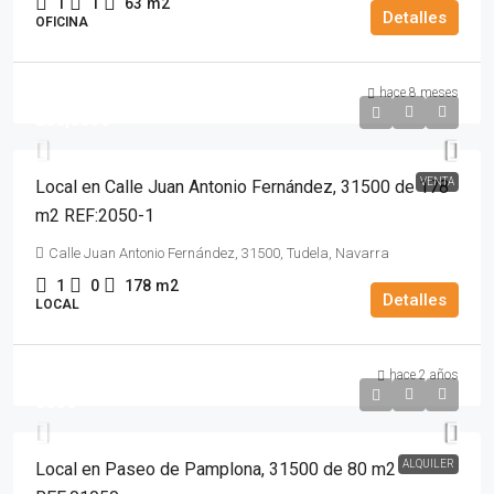
1
1
63
m2
Detalles
OFICINA
hace 8 meses
200,000€
VENTA
Local en Calle Juan Antonio Fernández, 31500 de 178
m2 REF:2050-1
Calle Juan Antonio Fernández, 31500, Tudela, Navarra
1
0
178
m2
Detalles
LOCAL
hace 2 años
800€
ALQUILER
Local en Paseo de Pamplona, 31500 de 80 m2