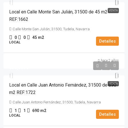
VENTA
Local en Calle Monte San Julián, 31500 de 45 m2
REF:1662
Calle Monte San Julián, 31500, Tudela, Navarra
0
0
45
m2
Detalles
LOCAL
hace 2 años
250,000€
VENTA
Local en Calle Juan Antonio Fernández, 31500 de 690
m2 REF:1722
Calle Juan Antonio Fernández, 31500, Tudela, Navarra
1
1
690
m2
Detalles
LOCAL