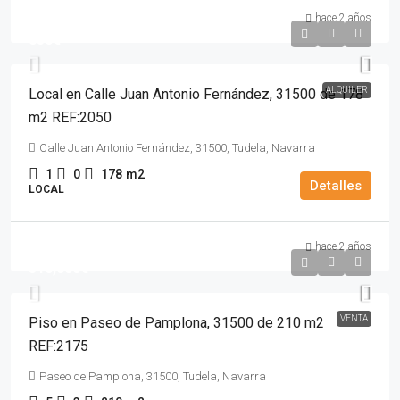
hace 2 años
850€
ALQUILER
Local en Calle Juan Antonio Fernández, 31500 de 178
m2 REF:2050
Calle Juan Antonio Fernández, 31500, Tudela, Navarra
1
0
178
m2
Detalles
LOCAL
hace 2 años
310,000€
VENTA
Piso en Paseo de Pamplona, 31500 de 210 m2
REF:2175
Paseo de Pamplona, 31500, Tudela, Navarra