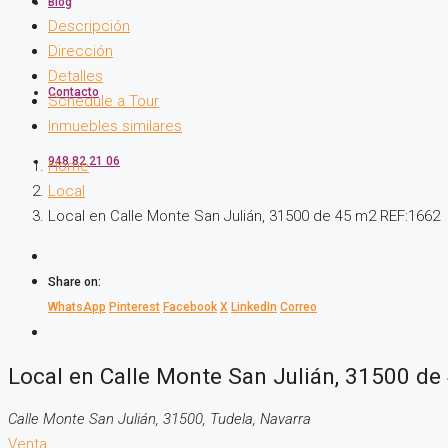
Blog
Descripción
Dirección
Detalles
Contacto
Schedule a Tour
Inmuebles similares
948 82 21 06
Home
Local
Local en Calle Monte San Julián, 31500 de 45 m2 REF:1662
Share on:
WhatsApp
Pinterest
Facebook
X
LinkedIn
Correo
Local en Calle Monte San Julián, 31500 d
Calle Monte San Julián, 31500, Tudela, Navarra
Venta