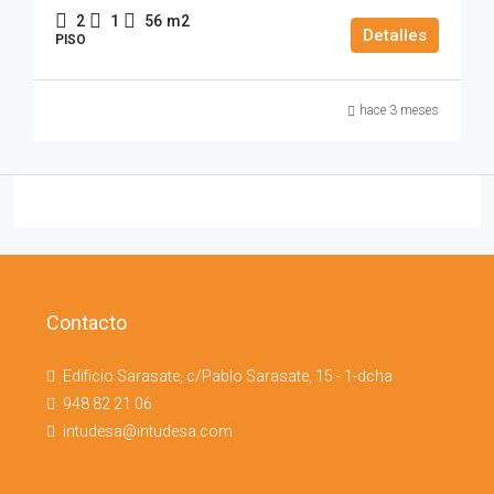
2
1
56
m2
Detalles
PISO
hace 3 meses
Contacto
Edificio Sarasate, c/Pablo Sarasate, 15 - 1-dcha
948 82 21 06
intudesa@intudesa.com