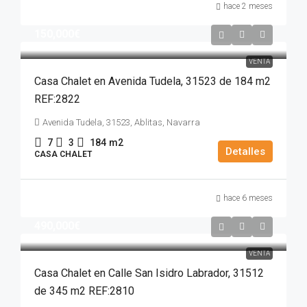
hace 2 meses
150,000€
VENTA
Casa Chalet en Avenida Tudela, 31523 de 184 m2
REF:2822
Avenida Tudela, 31523, Ablitas, Navarra
7
3
184
m2
Detalles
CASA CHALET
hace 6 meses
490,000€
VENTA
Casa Chalet en Calle San Isidro Labrador, 31512
de 345 m2 REF:2810