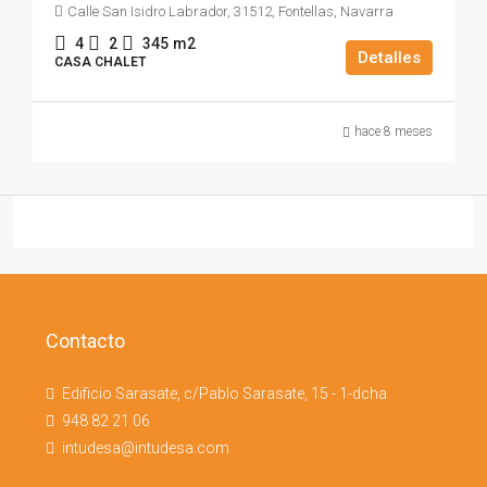
Calle San Isidro Labrador, 31512, Fontellas, Navarra
4
2
345
m2
Detalles
CASA CHALET
hace 8 meses
Contacto
Edificio Sarasate, c/Pablo Sarasate, 15 - 1-dcha
948 82 21 06
intudesa@intudesa.com