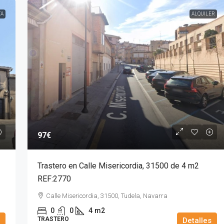
TA
ALQUILER
97€
Trastero en Calle Misericordia, 31500 de 4 m2
REF:2770
Calle Misericordia, 31500, Tudela, Navarra
0
0
4
m2
TRASTERO
Detalles