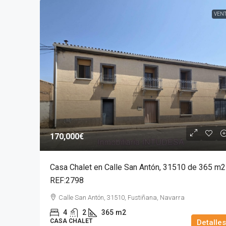
VEN
170,000€
Casa Chalet en Calle San Antón, 31510 de 365 m2
REF:2798
Calle San Antón, 31510, Fustiñana, Navarra
4
2
365
m2
CASA CHALET
Detalles