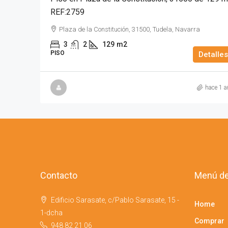
REF:2759
Plaza de la Constitución, 31500, Tudela, Navarra
3
2
129
m2
PISO
Detalles
hace 1 a
Contacto
Menú de
Edificio Sarasate, c/Pablo Sarasate, 15 -
Home
1-dcha
Comprar
948 82 21 06