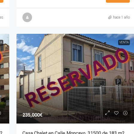
es
hace 1 año
TA
VENTA
235,000€
m2
Casa Chalet en Calle Moncayo, 31500 de 183 m2