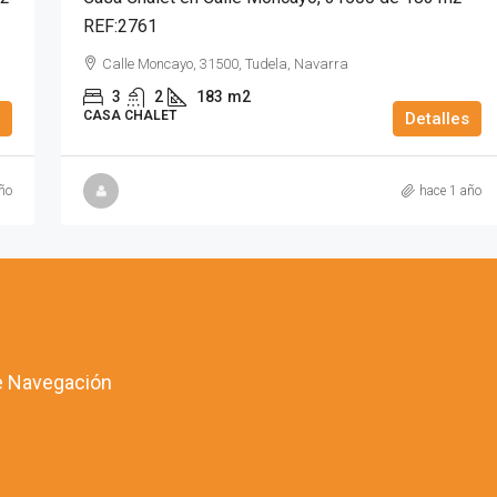
REF:2761
Calle Moncayo, 31500, Tudela, Navarra
3
2
183
m2
CASA CHALET
Detalles
ño
hace 1 año
 Navegación