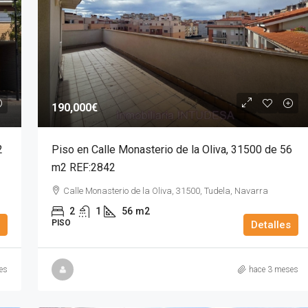
190,000€
2
Piso en Calle Monasterio de la Oliva, 31500 de 56
m2 REF:2842
Calle Monasterio de la Oliva, 31500, Tudela, Navarra
2
1
56
m2
PISO
Detalles
es
hace 3 meses