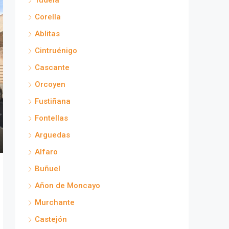
Tudela
Corella
Ablitas
Cintruénigo
Cascante
Orcoyen
Fustiñana
Fontellas
Arguedas
Alfaro
Buñuel
Añon de Moncayo
Murchante
Castejón