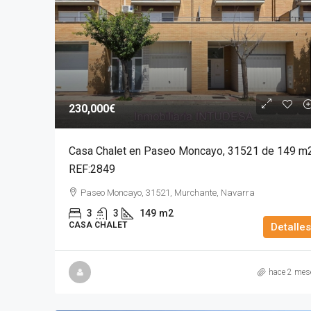
230,000€
Casa Chalet en Paseo Moncayo, 31521 de 149 m
REF:2849
Paseo Moncayo, 31521, Murchante, Navarra
3
3
149
m2
CASA CHALET
Detalles
hace 2 mes