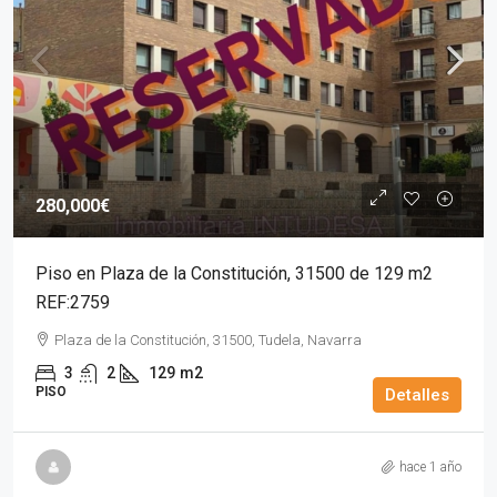
280,000€
Piso en Plaza de la Constitución, 31500 de 129 m2
REF:2759
Plaza de la Constitución, 31500, Tudela, Navarra
3
2
129
m2
PISO
Detalles
hace 1 año