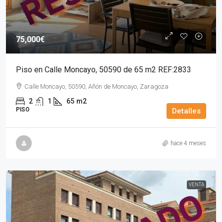
75,000€
Piso en Calle Moncayo, 50590 de 65 m2 REF:2833
Calle Moncayo, 50590, Añón de Moncayo, Zaragoza
2
1
65
m2
PISO
Detalles
hace 4 meses
VENTA