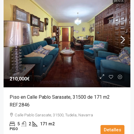
VENTA
210,000€
Piso en Calle Pablo Sarasate, 31500 de 171 m2
REF:2846
Calle Pablo Sarasate, 31500, Tudela, Navarra
5
2
171
m2
PISO
Detalles