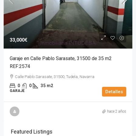
33,000€
Garaje en Calle Pablo Sarasate, 31500 de 35 m2
REF:2574
Calle Pablo Sarasate, 31500, Tudela, Navarra
0
0
35
m2
GARAJE
Detalles
hace 2 años
Featured Listings