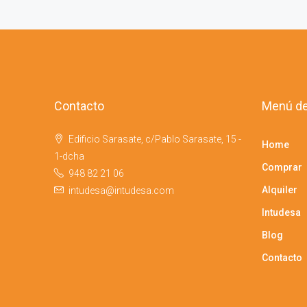
Contacto
Menú de
Edificio Sarasate, c/Pablo Sarasate, 15 -
Home
1-dcha
Comprar
948 82 21 06
Alquiler
intudesa@intudesa.com
Intudesa
Blog
Contacto