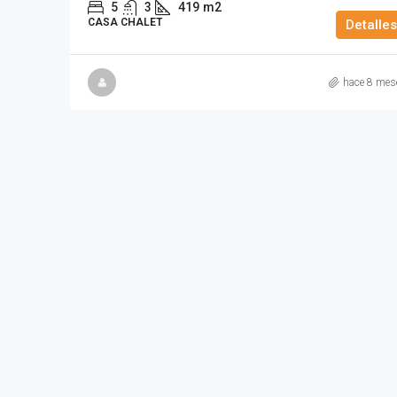
5
3
419
m2
CASA CHALET
Detalles
hace 8 mes