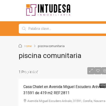
Home
piscina comunitaria
piscina comunitaria
1 Propiedad
380,000€
VEN
Casa Chalet en Avenida Miguel Escudero Arévalo,
31591 de 419 m2 REF:2811
Avenida Miguel Escudero Arévalo, 31591, Corella, Navarra