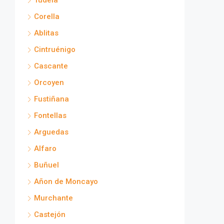
Tudela
Corella
Ablitas
Cintruénigo
Cascante
Orcoyen
Fustiñana
Fontellas
Arguedas
Alfaro
Buñuel
Añon de Moncayo
Murchante
Castejón