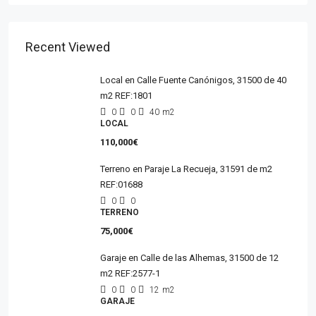
Recent Viewed
Local en Calle Fuente Canónigos, 31500 de 40
m2 REF:1801
0
0
40
m2
LOCAL
110,000€
Terreno en Paraje La Recueja, 31591 de m2
REF:01688
0
0
TERRENO
75,000€
Garaje en Calle de las Alhemas, 31500 de 12
m2 REF:2577-1
0
0
12
m2
GARAJE