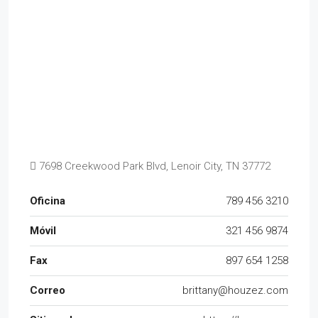
7698 Creekwood Park Blvd, Lenoir City, TN 37772
Oficina
789 456 3210
Móvil
321 456 9874
Fax
897 654 1258
Correo
brittany@houzez.com