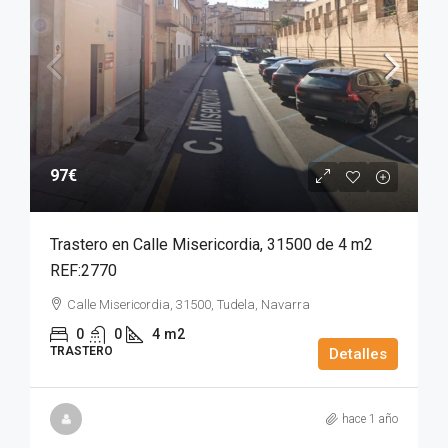
97€
Trastero en Calle Misericordia, 31500 de 4 m2
REF:2770
Calle Misericordia, 31500, Tudela, Navarra
0
0
4
m2
TRASTERO
Detalles
hace 1 año