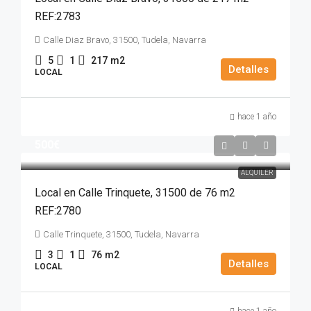
REF:2783
Calle Diaz Bravo, 31500, Tudela, Navarra
5
1
217
m2
Detalles
LOCAL
hace 1 año
500€
ALQUILER
Local en Calle Trinquete, 31500 de 76 m2
REF:2780
Calle Trinquete, 31500, Tudela, Navarra
3
1
76
m2
Detalles
LOCAL