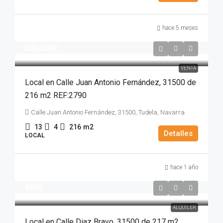
hace 5 meses
200,000€
VENTA
Local en Calle Juan Antonio Fernández, 31500 de
216 m2 REF:2790
Calle Juan Antonio Fernández, 31500, Tudela, Navarra
13
4
216
m2
Detalles
LOCAL
hace 1 año
600€
ALQUILER
Local en Calle Diaz Bravo, 31500 de 217 m2