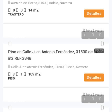
Avenida del Barrio, 31500, Tudela, Navarra
0
0
14
m2
Detalles
TRASTERO
hace 2 meses
173,000€
VENTA
Piso en Calle Juan Antonio Fernández, 31500 de 109
m2 REF:2848
Calle Juan Antonio Fernández, 31500, Tudela, Navarra
3
1
109
m2
Detalles
PISO
hace 2 meses
210,000€