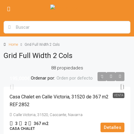
Home
Grid Full Width 2 Cols
Grid Full Width 2 Cols
88 propiedades
Ordenar por:
Orden por defecto
195,000€
VENTA
Casa Chalet en Calle Victoria, 31520 de 367 m2
REF:2852
Calle Victoria, 31520, Cascante, Navarra
3
2
367
m2
Detalles
CASA CHALET