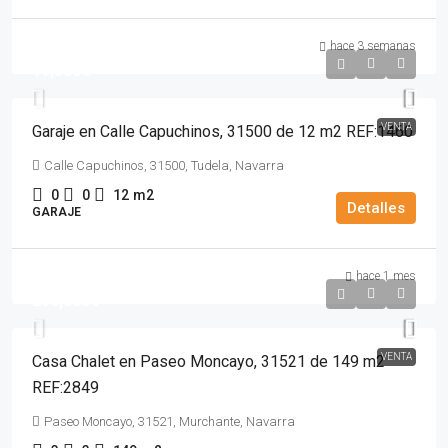
hace 3 semanas
19,500€
VENTA
Garaje en Calle Capuchinos, 31500 de 12 m2 REF:1460
Calle Capuchinos, 31500, Tudela, Navarra
0
0
12
m2
Detalles
GARAJE
hace 1 mes
230,000€
VENTA
Casa Chalet en Paseo Moncayo, 31521 de 149 m2
REF:2849
Paseo Moncayo, 31521, Murchante, Navarra