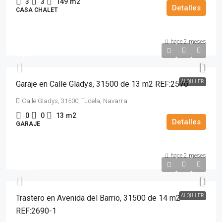
3
3
149
m2
Detalles
CASA CHALET
hace 2 meses
60€
ALQUILER
Garaje en Calle Gladys, 31500 de 13 m2 REF:2570
Calle Gladys, 31500, Tudela, Navarra
0
0
13
m2
Detalles
GARAJE
hace 2 meses
100€
ALQUILER
Trastero en Avenida del Barrio, 31500 de 14 m2
REF:2690-1