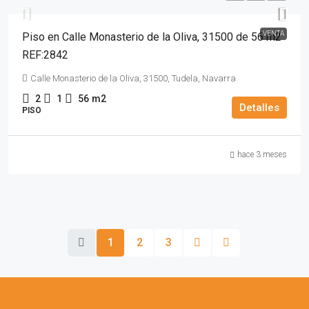
VENTA
Piso en Calle Monasterio de la Oliva, 31500 de 56 m2
REF:2842
Calle Monasterio de la Oliva, 31500, Tudela, Navarra
2
1
56
m2
Detalles
PISO
hace 3 meses
1
2
3