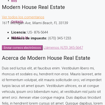
Blog
Modern House Real Estate
Ver todos los comentarios
Contacto
1611 Michigan Ave, Miami Beach, FL 33139
Licencia:
US- 876-5644
948 82 21 06
Número de impuesto:
(670) 345-1233
Llámenos
(670) 345-5647
Enviar correos electrónicos
Acerca de Modern House Real Estate
Duis sed luctus elit, at faucibus enim. Vestibulum libero mi,
rhoncus et sodales eu, hendrerit non eros. Mauris laoreet, ante
id fermentum volutpat, elit mauris sollicitudin orci, vel imperdiet
turpis lacus sit amet ipsum. Vestibulum ultrices, ex at congue
vehicula, ipsum orci bibendum nunc, at vestibulum nisl justo sit
amet orci. Aenean vitae congue magna. Duis dapibus tincidunt
felis, in hendrerit lorem cursus sit amet. Quisque dapibus, lorem