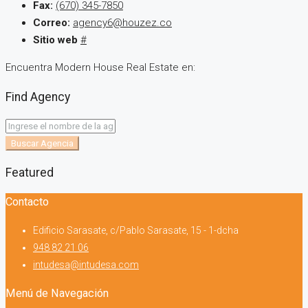
Fax:
(670) 345-7850
Correo:
agency6@houzez.co
Sitio web
#
Encuentra Modern House Real Estate en:
Find Agency
Buscar Agencia
Featured
Contacto
Edificio Sarasate, c/Pablo Sarasate, 15 - 1-dcha
948 82 21 06
intudesa@intudesa.com
Menú de Navegación