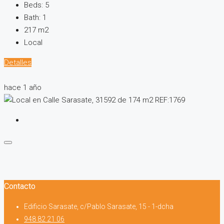
Beds:
5
Bath:
1
217
m2
Local
Detalles
hace 1 año
Contacto
Edificio Sarasate, c/Pablo Sarasate, 15 - 1-dcha
948 82 21 06