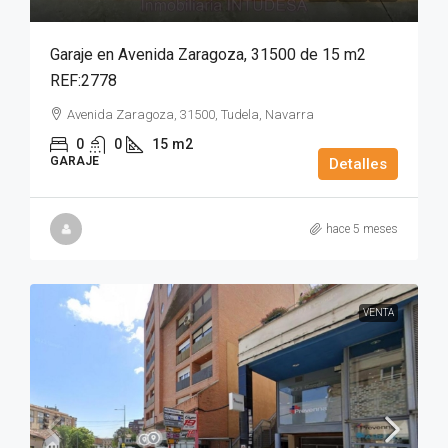
Garaje en Avenida Zaragoza, 31500 de 15 m2
REF:2778
Avenida Zaragoza, 31500, Tudela, Navarra
0
0
15
m2
GARAJE
Detalles
hace 5 meses
VENTA