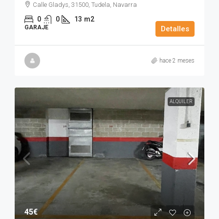
Calle Gladys, 31500, Tudela, Navarra
0
0
13
m2
GARAJE
Detalles
hace 2 meses
ALQUILER
45€