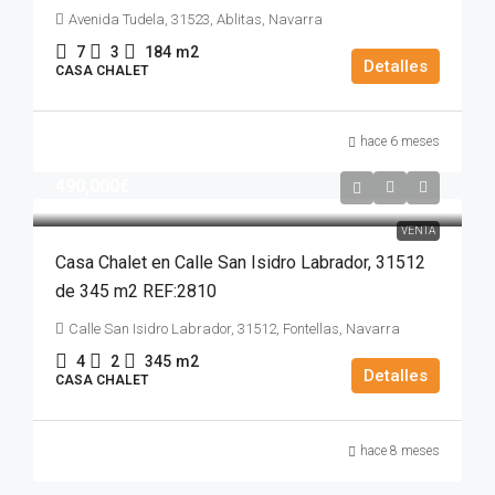
Avenida Tudela, 31523, Ablitas, Navarra
7
3
184
m2
Detalles
CASA CHALET
hace 6 meses
490,000€
VENTA
Casa Chalet en Calle San Isidro Labrador, 31512
de 345 m2 REF:2810
Calle San Isidro Labrador, 31512, Fontellas, Navarra
4
2
345
m2
Detalles
CASA CHALET
hace 8 meses