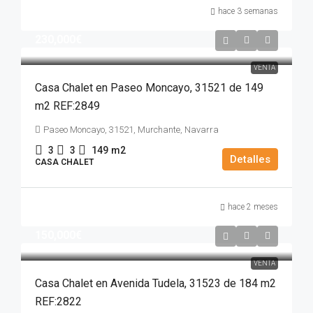
hace 3 semanas
230,000€
VENTA
Casa Chalet en Paseo Moncayo, 31521 de 149
m2 REF:2849
Paseo Moncayo, 31521, Murchante, Navarra
3
3
149
m2
Detalles
CASA CHALET
hace 2 meses
150,000€
VENTA
Casa Chalet en Avenida Tudela, 31523 de 184 m2
REF:2822