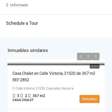
reformado
Schedule a Tour
Inmuebles similares
195,000€
VENTA
Casa Chalet en Calle Victoria, 31520 de 367 m2
REF:2852
Calle Victoria, 31520, Cascante, Navarra
3
2
367
m2
Detalles
CASA CHALET