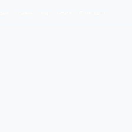
948 82 21 06
quiler
Intudesa
Blog
Contacto