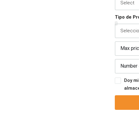
3.
Tipo de Pr
partamento Legal propio
tro equipo cuenta con asesoría jurídica
ia, que ofrece asesoramiento legal directo,
intermediarios, para que cada paso de tu
sacción esté respaldado por la máxima
idad jurídica.
Doy mi
almace