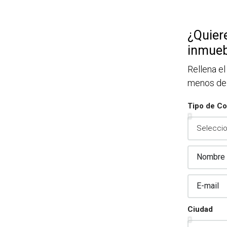
¿Quiere
inmueb
2.
Rellena el
menos de
esoramiento sin
Tipo de Co
mpromiso
izamos valoraciones precisas y
amentadas, basadas en un profundo
cimiento del mercado y la experiencia
ulada en décadas de trabajo.
Ciudad