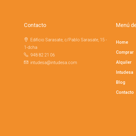
Contacto
Menú de
Edificio Sarasate, c/Pablo Sarasate, 15 -
Home
1-dcha
Comprar
948 82 21 06
Alquiler
intudesa@intudesa.com
Intudesa
Blog
Contacto